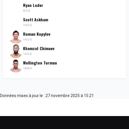
Ryan Loder
8-2-0
Scott Askham
19-5-0
Roman Kopylov
14-5-0
Khamzat Chimaev
14-0-0
Wellington Turman
18-8-0
Données mises à jour le : 27 novembre 2025 à 15:21