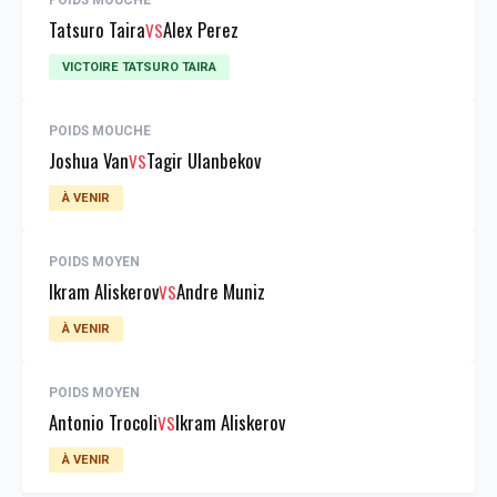
POIDS MOUCHE
Tatsuro Taira
Alex Perez
VS
VICTOIRE TATSURO TAIRA
POIDS MOUCHE
Joshua Van
Tagir Ulanbekov
VS
À VENIR
POIDS MOYEN
Ikram Aliskerov
Andre Muniz
VS
À VENIR
POIDS MOYEN
Antonio Trocoli
Ikram Aliskerov
VS
À VENIR