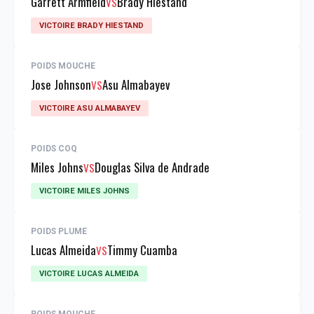
Garrett Armfield
Brady Hiestand
VS
VICTOIRE BRADY HIESTAND
POIDS MOUCHE
Jose Johnson
Asu Almabayev
VS
VICTOIRE ASU ALMABAYEV
POIDS COQ
Miles Johns
Douglas Silva de Andrade
VS
VICTOIRE MILES JOHNS
POIDS PLUME
Lucas Almeida
Timmy Cuamba
VS
VICTOIRE LUCAS ALMEIDA