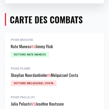
CARTE DES COMBATS
POIDS MOUCHE
Nate Maness
Jimmy Flick
VS
VICTOIRE NATE MANESS
POIDS PLUME
Shayilan Nuerdanbieke
Melquizael Costa
VS
VICTOIRE MELQUIZAEL COSTA
POIDS PAILLE (F)
Julia Polastri
Josefine Knutsson
VS