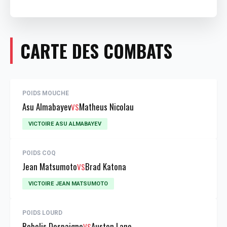
CARTE DES COMBATS
POIDS MOUCHE
Asu Almabayev
Matheus Nicolau
VS
VICTOIRE ASU ALMABAYEV
POIDS COQ
Jean Matsumoto
Brad Katona
VS
VICTOIRE JEAN MATSUMOTO
POIDS LOURD
Robelis Despaigne
Austen Lane
VS