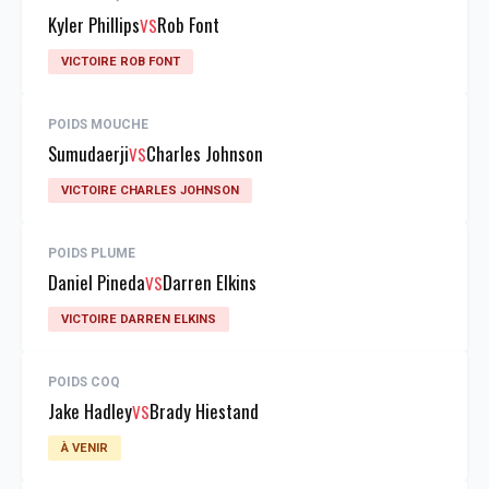
Kyler Phillips
Rob Font
VS
VICTOIRE ROB FONT
POIDS MOUCHE
Sumudaerji
Charles Johnson
VS
VICTOIRE CHARLES JOHNSON
POIDS PLUME
Daniel Pineda
Darren Elkins
VS
VICTOIRE DARREN ELKINS
POIDS COQ
Jake Hadley
Brady Hiestand
VS
À VENIR