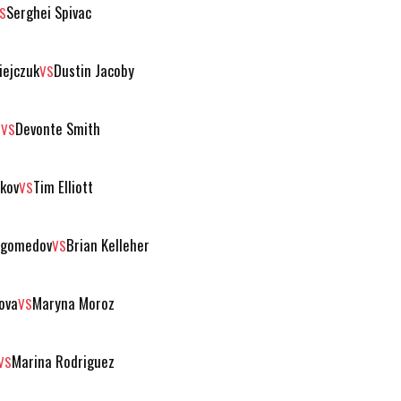
Serghei Spivac
S
iejczuk
Dustin Jacoby
VS
n
Devonte Smith
VS
ekov
Tim Elliott
VS
agomedov
Brian Kelleher
VS
ova
Maryna Moroz
VS
Marina Rodriguez
VS