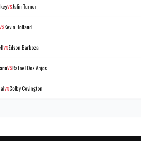
rkey
Jalin Turner
VS
Kevin Holland
VS
ll
Edson Barboza
VS
cano
Rafael Dos Anjos
VS
dal
Colby Covington
VS