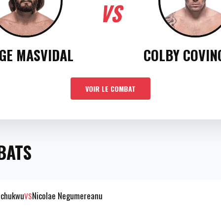
VS
GE MASVIDAL
COLBY COVIN
VOIR LE COMBAT
BATS
echukwu
Nicolae Negumereanu
VS