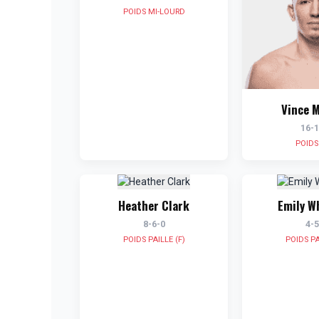
POIDS MI-LOURD
Vince M
16-1
POIDS
Heather Clark
Emily W
8-6-0
4-5
POIDS PAILLE (F)
POIDS PA