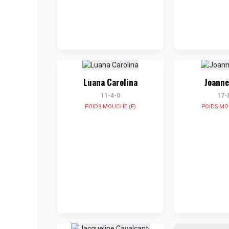
Luana Carolina
Joann
11-4-0
17-
POIDS MOUCHE (F)
POIDS MO