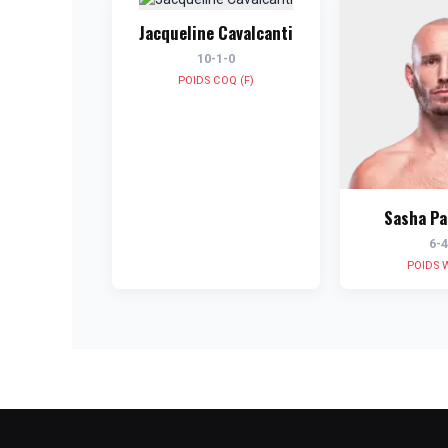
Jacqueline Cavalcanti
10-1-0
POIDS COQ (F)
Sasha Pa
6-4
POIDS 