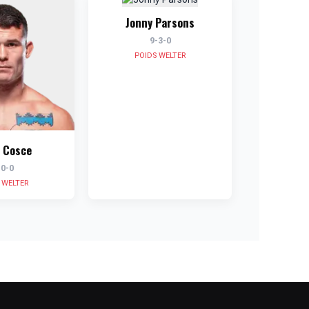
Jonny Parsons
9-3-0
POIDS WELTER
s Cosce
-0-0
 WELTER