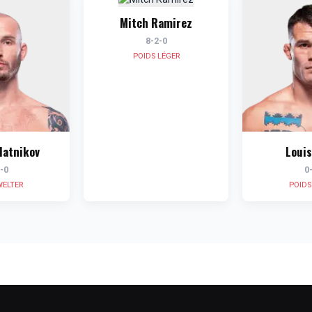
Mitch Ramirez
8-2-0
POIDS LÉGER
latnikov
Loui
-0
0
WELTER
POIDS