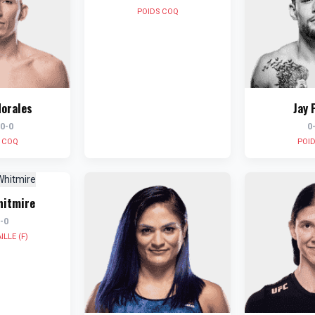
POIDS COQ
orales
Jay 
0-0
0
 COQ
POI
hitmire
-0
ILLE (F)