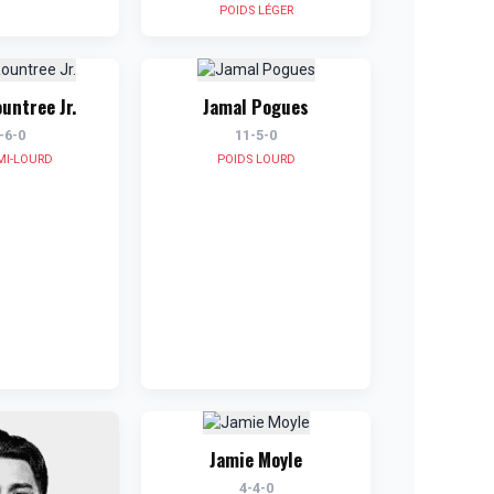
POIDS LÉGER
ountree Jr.
Jamal Pogues
-6-0
11-5-0
MI-LOURD
POIDS LOURD
Jamie Moyle
4-4-0