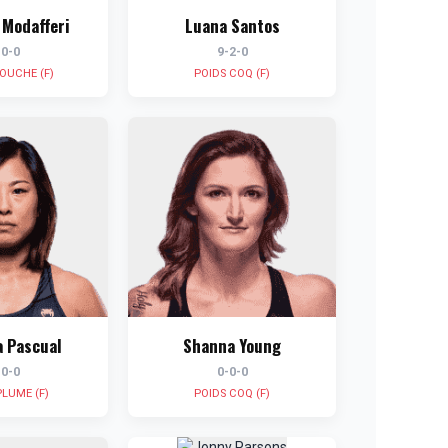
 Modafferi
Luana Santos
-0-0
9-2-0
OUCHE (F)
POIDS COQ (F)
 Pascual
Shanna Young
-0-0
0-0-0
PLUME (F)
POIDS COQ (F)