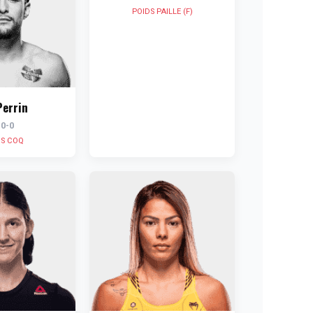
POIDS PAILLE (F)
Perrin
-0-0
DS COQ