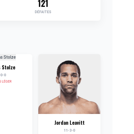
121
DÉFAITES
s Stolze
-0-0
S LÉGER
Jordan Leavitt
11-3-0