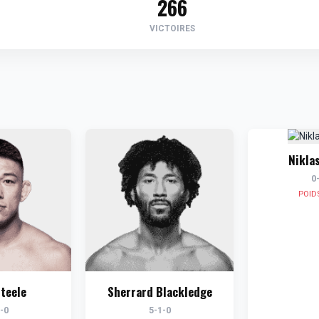
266
VICTOIRES
Nikla
0
POID
teele
Sherrard Blackledge
-0
5-1-0