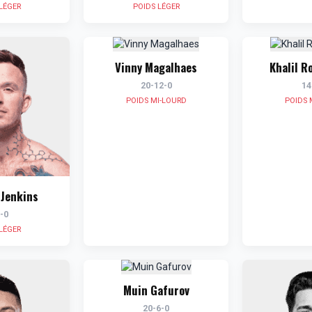
LÉGER
POIDS LÉGER
Vinny Magalhaes
Khalil R
20-12-0
14
POIDS MI-LOURD
POIDS 
Jenkins
-0
LÉGER
Muin Gafurov
20-6-0