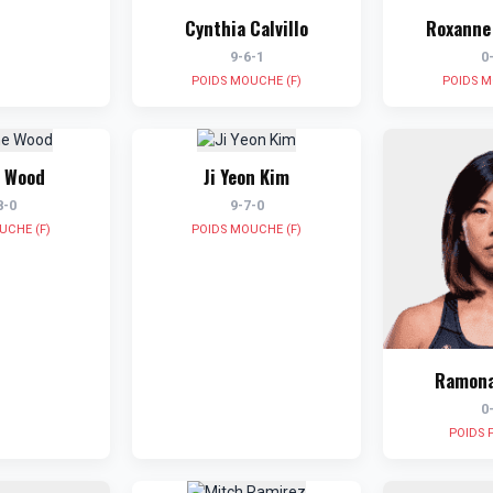
Cynthia Calvillo
Roxanne
9-6-1
0
POIDS MOUCHE (F)
POIDS M
e Wood
Ji Yeon Kim
8-0
9-7-0
UCHE (F)
POIDS MOUCHE (F)
Ramona
0
POIDS 