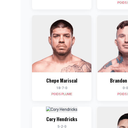
POIDS 
Chepe Mariscal
Brandon 
18-7-0
0-0
POIDS PLUME
POIDS 
Cory Hendricks
5-2-0