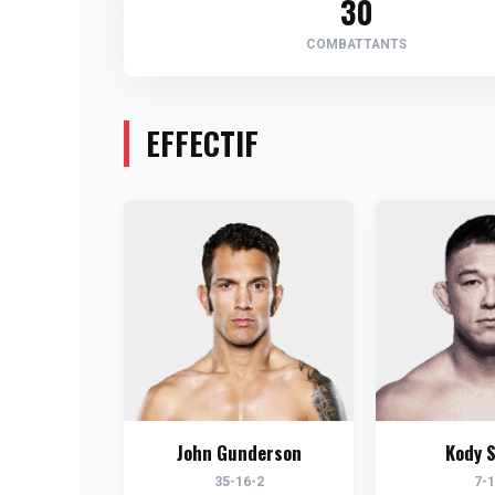
30
COMBATTANTS
EFFECTIF
John Gunderson
Kody S
35-16-2
7-1