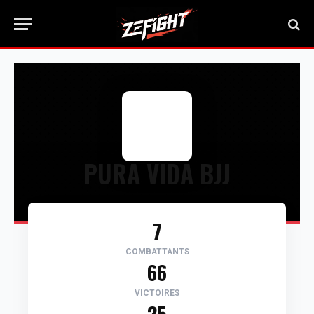
PURA VIDA BJJ
7
COMBATTANTS
66
VICTOIRES
25