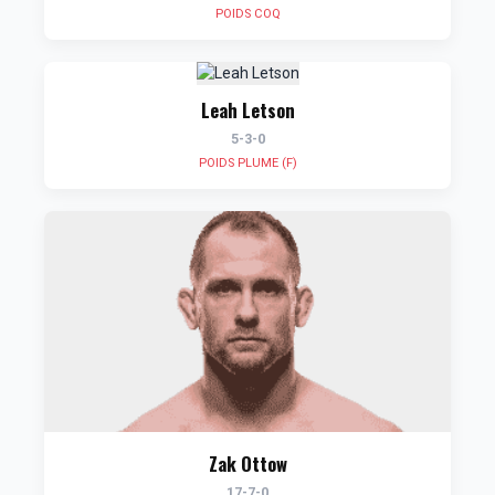
POIDS COQ
Leah Letson
5-3-0
POIDS PLUME (F)
Zak Ottow
17-7-0