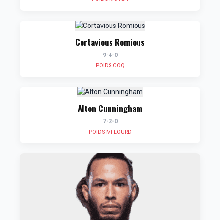
Cortavious Romious
9-4-0
POIDS COQ
Alton Cunningham
7-2-0
POIDS MI-LOURD