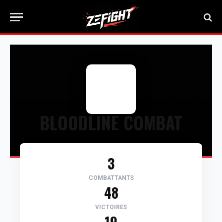
BLOODLINE COMBAT
3
COMBATTANTS
48
VICTOIRES
19