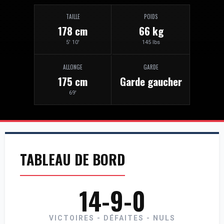
TAILLE
POIDS
178 cm
66 kg
5' 10'
145 lbs
ALLONGE
GARDE
175 cm
Garde gaucher
69'
TABLEAU DE BORD
14-9-0
VICTOIRES - DÉFAITES - NULS