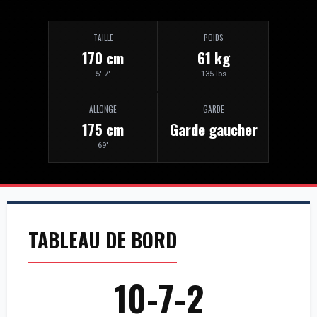
TAILLE
POIDS
170 cm
61 kg
5' 7'
135 lbs
ALLONGE
GARDE
175 cm
Garde gaucher
69'
TABLEAU DE BORD
10-7-2