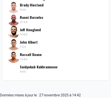
Brady Hiestand
9-2-0
Raoni Barcelos
21-5-0
Jeff Hougland
10-6-0
John Albert
7-5-0
Russell Doane
15-8-0
Saidyokub Kakhramonov
0-0-0
Données mises à jour le : 27 novembre 2025 à 14:42