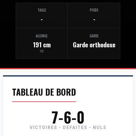
TAILLE
POIDS
-
-
ALLONGE
GARDE
191 cm
Garde orthodoxe
75'
TABLEAU DE BORD
7-6-0
VICTOIRES - DÉFAITES - NULS