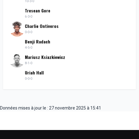
10-3-0
Tresean Gore
6-3-0
Charlie Ontiveros
0-0-0
Benji Radach
4-5-0
Mariusz Ksiazkiewicz
8-1-0
Uriah Hall
0-0-0
Données mises à jour le : 27 novembre 2025 à 15:41