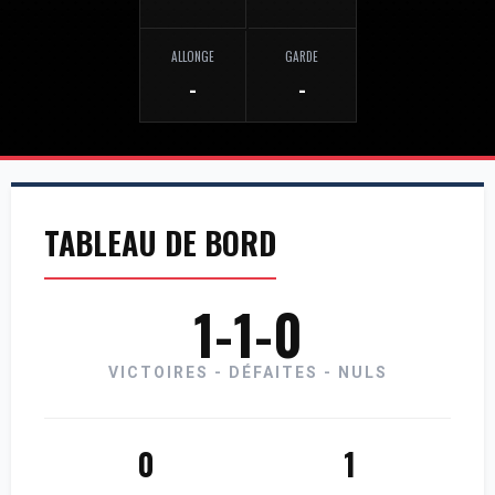
ALLONGE
GARDE
-
-
TABLEAU DE BORD
1-1-0
VICTOIRES - DÉFAITES - NULS
0
1