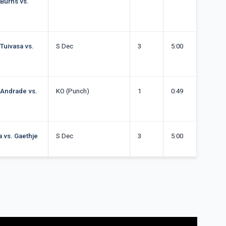
 Burns vs.
 Tuivasa vs.
S Dec
3
5:00
 Andrade vs.
KO (Punch)
1
0:49
a vs. Gaethje
S Dec
3
5:00