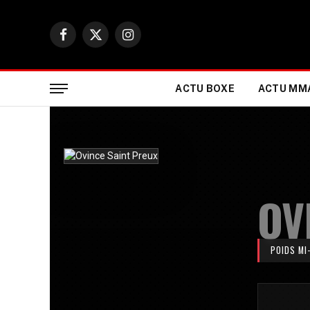
Facebook
X
Instagram
(Twitter)
ACTU BOXE
ACTU MM
OV
POIDS MI