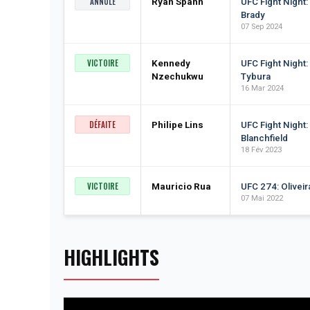
ANNULÉ
Ryan Spann
UFC Fight Night:
Brady
07 Sep 2024
VICTOIRE
Kennedy
UFC Fight Night:
Nzechukwu
Tybura
16 Mar 2024
DÉFAITE
Philipe Lins
UFC Fight Night:
Blanchfield
18 Fév 2023
VICTOIRE
Mauricio Rua
UFC 274: Oliveir
07 Mai 2022
HIGHLIGHTS