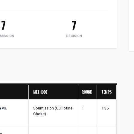
7
7
MISSION
DÉCISION
MÉTHODE
ROUND
TEMPS
 vs.
Soumission (Guillotine
1
1:35
Choke)