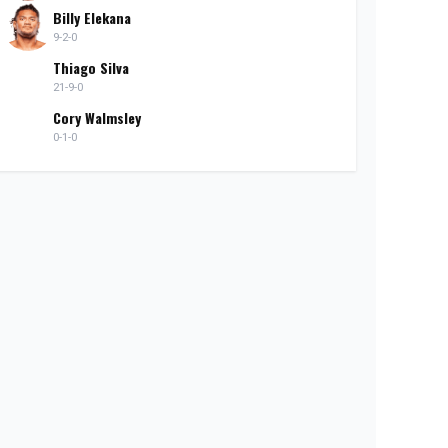
Billy Elekana
9-2-0
Thiago Silva
21-9-0
Cory Walmsley
0-1-0