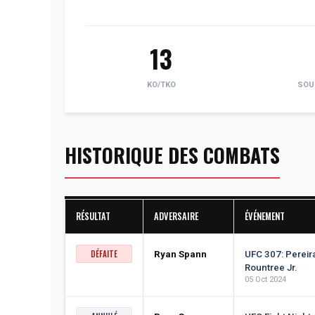
13
KO/TKO
SOU
HISTORIQUE DES COMBATS
RÉSULTAT
ADVERSAIRE
ÉVÉNEMENT
DÉFAITE
Ryan Spann
UFC 307: Pereira
Rountree Jr.
05 Oct 2024