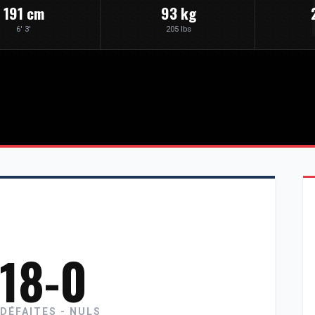
191 cm
93 kg
6' 3'
205 lbs
-18-0
 DÉFAITES - NULS