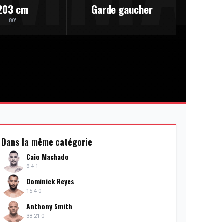
203 cm
Garde gaucher
80'
Dans la même catégorie
Caio Machado
8-4-1
Dominick Reyes
15-4-0
Anthony Smith
38-21-0