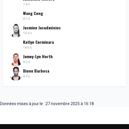
7-4-0
Wang Cong
8-1-0
Jasmine Jasudavicius
14-3-0
Katlyn Cerminara
18-6-0
Jamey-Lyn Horth
8-2-0
Dione Barbosa
8-3-0
Données mises à jour le : 27 novembre 2025 à 16:18