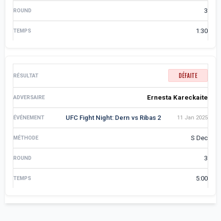
3
1:30
DÉFAITE
Ernesta Kareckaite
UFC Fight Night: Dern vs Ribas 2
11 Jan 2025
S Dec
3
5:00