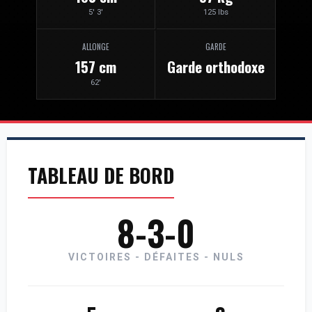
5' 3'
125 lbs
ALLONGE
GARDE
157 cm
Garde orthodoxe
62'
TABLEAU DE BORD
8-3-0
VICTOIRES - DÉFAITES - NULS