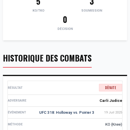
5
3
KO/TKO
SOUMISSION
0
DÉCISION
HISTORIQUE DES COMBATS
DÉFAITE
Carli Judice
UFC 318: Holloway vs. Poirier 3
19 Juil 2025
KO (Knee)