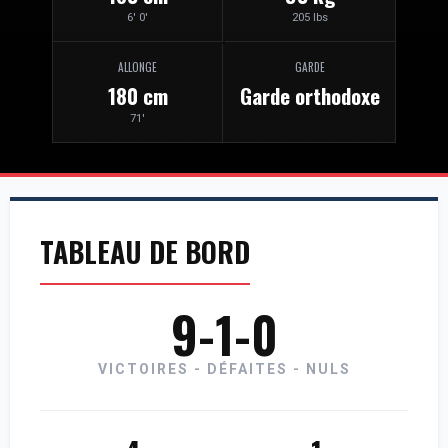
6' 0'
205 lbs
ALLONGE
GARDE
180 cm
Garde orthodoxe
71'
TABLEAU DE BORD
9-1-0
VICTOIRES - DÉFAITES - NULS