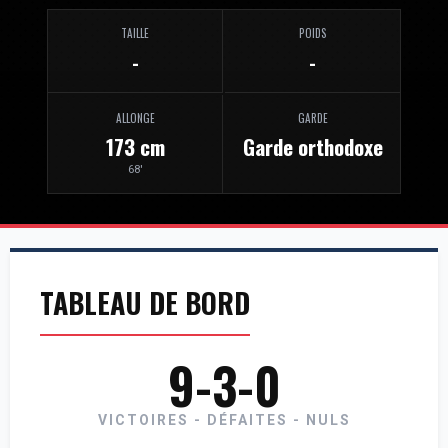
TAILLE
POIDS
-
-
ALLONGE
GARDE
173 cm
Garde orthodoxe
68'
TABLEAU DE BORD
9-3-0
VICTOIRES - DÉFAITES - NULS