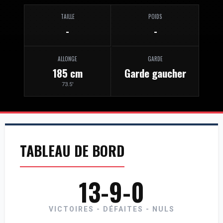
TAILLE
POIDS
-
-
ALLONGE
GARDE
185 cm
Garde gaucher
73.5'
TABLEAU DE BORD
13-9-0
VICTOIRES - DÉFAITES - NULS