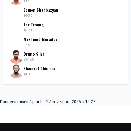
14-4-0
Edmen Shahbazyan
16-5-0
Tor Troeng
16-7-1
Makhmud Muradov
27-8-0
Bruno Silva
23-12-0
Khamzat Chimaev
14-0-0
Données mises à jour le : 27 novembre 2025 à 15:27