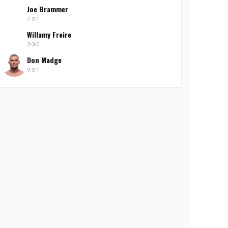
Joe Brammer
7-3-1
Willamy Freire
2-3-0
Don Madge
9-3-1