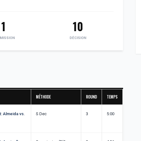
1
10
MISSION
DÉCISION
MÉTHODE
ROUND
TEMPS
t: Almeida vs.
S Dec
3
5:00