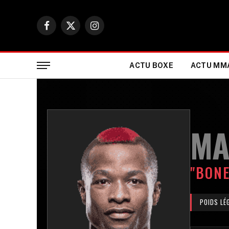
Facebook
X
Instagram
(Twitter)
ACTU BOXE
ACTU MM
MA
"BON
POIDS LÉ