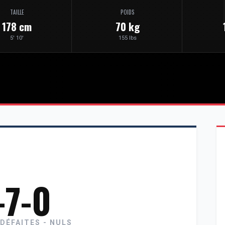
TAILLE
POIDS
178 cm
70 kg
5' 10'
155 lbs
-7-0
 DÉFAITES - NULS