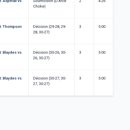
: Aspinall vs.
Soumission (D'Arce
2
4:26
Choke)
ht: Thompson
Décision (29-28, 29-
3
5:00
28, 30-27)
: Blaydes vs.
Décision (30-26, 30-
3
5:00
26, 30-27)
: Blaydes vs.
Décision (30-27, 30-
3
5:00
27, 30-27)