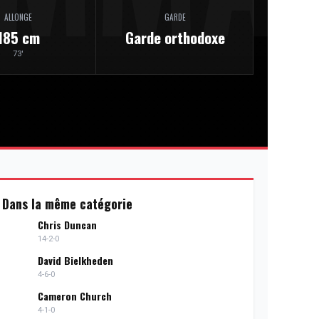
ALLONGE
GARDE
185 cm
Garde orthodoxe
73'
Dans la même catégorie
Chris Duncan
14-2-0
David Bielkheden
4-6-0
Cameron Church
4-1-0