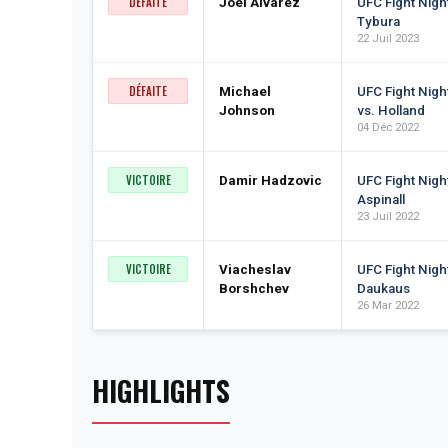
DÉFAITE
Joel Alvarez
UFC Fight Night
Tybura
22 Juil 2023
DÉFAITE
Michael
UFC Fight Nig
Johnson
vs. Holland
04 Déc 2022
VICTOIRE
Damir Hadzovic
UFC Fight Night
Aspinall
23 Juil 2022
VICTOIRE
Viacheslav
UFC Fight Night
Borshchev
Daukaus
26 Mar 2022
HIGHLIGHTS