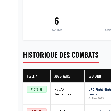
6
KO/TKO
SOU
HISTORIQUE DES COMBATS
RÉSULTAT
ADVERSAIRE
ÉVÉNEMENT
VICTOIRE
KauÃª
UFC Fight Nigh
Fernandes
Lewis
04 Nov 2023