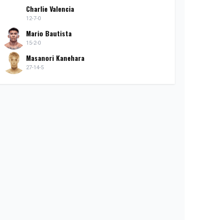
Charlie Valencia
12-7-0
Mario Bautista
15-2-0
Masanori Kanehara
27-14-5