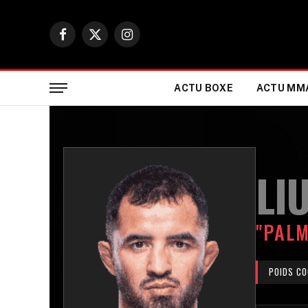
Facebook
X
Instagram
(Twitter)
ACTU BOXE
ACTU MM
LI
"PAL
POIDS CO