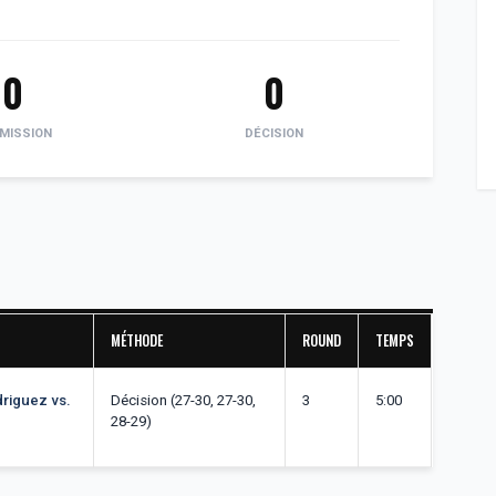
0
0
MISSION
DÉCISION
MÉTHODE
ROUND
TEMPS
driguez vs.
Décision (27-30, 27-30,
3
5:00
28-29)