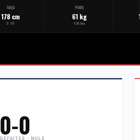
TAILLE
POIDS
178 cm
61 kg
5' 10'
135 lbs
-0-0
 DÉFAITES - NULS