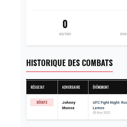
0
KO/TKO
SOU
HISTORIQUE DES COMBATS
RÉSULTAT
ADVERSAIRE
ÉVÉNEMENT
DÉFAITE
Johnny
UFC Fight Night: Ro
Munoz
Lemos
05 Nov 2022