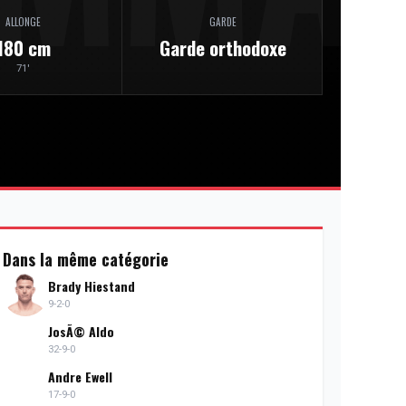
ALLONGE
GARDE
180 cm
Garde orthodoxe
71'
Dans la même catégorie
Brady Hiestand
9-2-0
JosÃ© Aldo
32-9-0
Andre Ewell
17-9-0