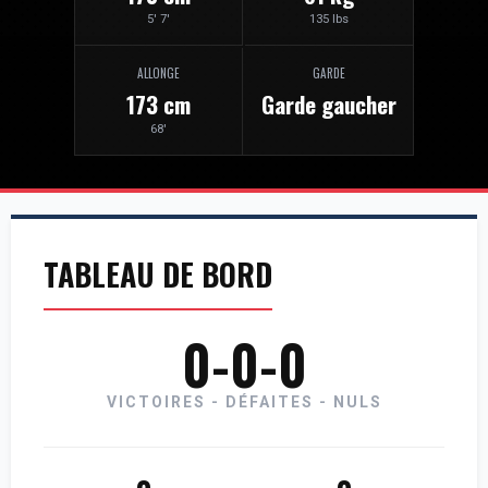
5' 7'
135 lbs
ALLONGE
GARDE
173 cm
Garde gaucher
68'
TABLEAU DE BORD
0-0-0
VICTOIRES - DÉFAITES - NULS