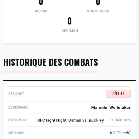
0
0
KO/TKO
SOUMISSION
0
DÉCISION
HISTORIQUE DES COMBATS
DÉFAITE
Malcolm Wellmaker
UFC Fight Night: Usman vs. Buckley
15 Juin 2025
KO (Punch)