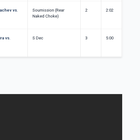
achev vs.
Soumission (Rear
2
2:02
Naked Choke)
ra vs.
S Dec
3
5:00