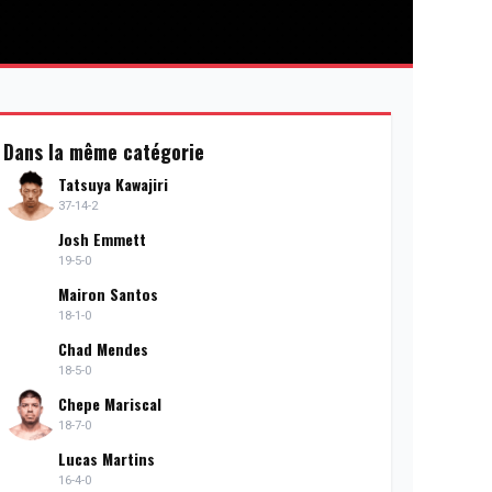
Dans la même catégorie
Tatsuya Kawajiri
37-14-2
Josh Emmett
19-5-0
Mairon Santos
18-1-0
Chad Mendes
18-5-0
Chepe Mariscal
18-7-0
Lucas Martins
16-4-0