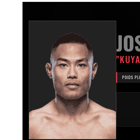
JO
"KUYA
POIDS PL