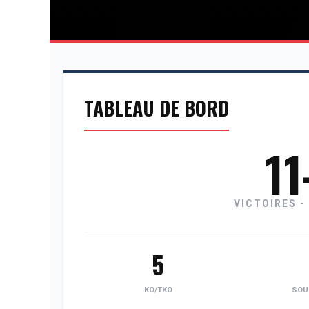
TABLEAU DE BORD
11
VICTOIRES -
5
KO/TKO
SOU