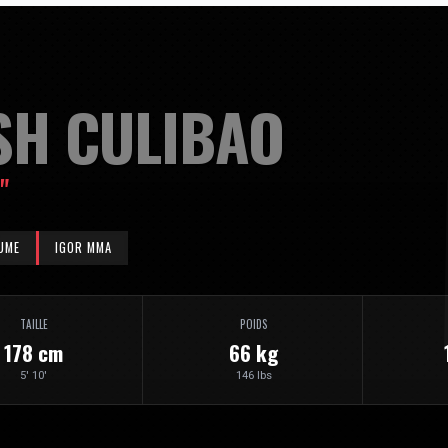
SH CULIBAO
"
UME
IGOR MMA
TAILLE
POIDS
178 cm
66 kg
5' 10'
146 lbs