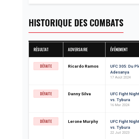
HISTORIQUE DES COMBATS
RÉSULTAT
ADVERSAIRE
ÉVÉNEMENT
DÉFAITE
Ricardo Ramos
UFC 305: Du Pl
Adesanya
17 Août 2024
DÉFAITE
Danny Silva
UFC Fight Night
vs. Tybura
16 Mar 2024
DÉFAITE
Lerone Murphy
UFC Fight Night
vs. Tybura
22 Juil 2023