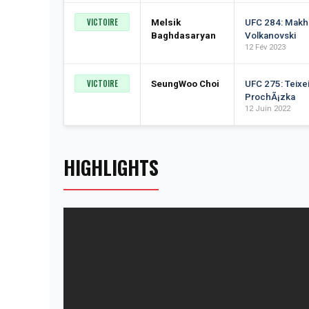
VICTOIRE
Melsik
UFC 284: Makh
Baghdasaryan
Volkanovski
12 Fév 2023
VICTOIRE
SeungWoo Choi
UFC 275: Teixei
ProchÃ¡zka
12 Juin 2022
HIGHLIGHTS