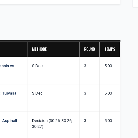
MÉTHODE
ROUND
TEMPS
essis vs.
S Dec
3
5:00
: Tuivasa
S Dec
3
5:00
: Aspinall
Décision (30-26, 30-26,
3
5:00
30-27)