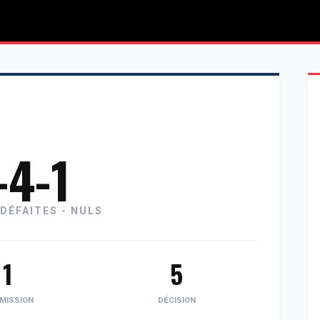
-4-1
 DÉFAITES - NULS
1
5
MISSION
DÉCISION