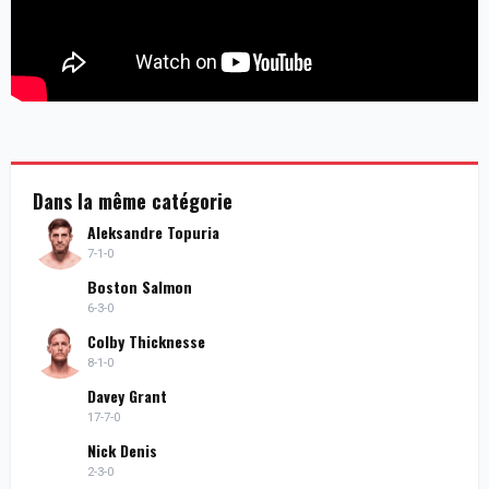
Dans la même catégorie
Aleksandre Topuria
7-1-0
Boston Salmon
6-3-0
Colby Thicknesse
8-1-0
Davey Grant
17-7-0
Nick Denis
2-3-0