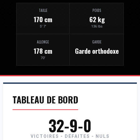
TAILLE
POIDS
170 cm
62 kg
5' 7'
136 lbs
ALLONGE
GARDE
178 cm
Garde orthodoxe
70'
TABLEAU DE BORD
32-9-0
VICTOIRES - DÉFAITES - NULS