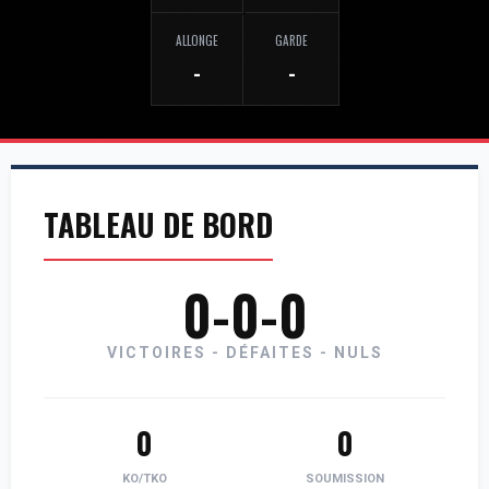
ALLONGE
GARDE
-
-
TABLEAU DE BORD
0-0-0
VICTOIRES - DÉFAITES - NULS
0
0
KO/TKO
SOUMISSION