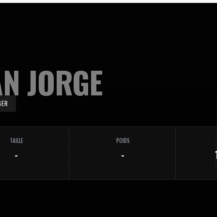
AN JORGE
GER
TAILLE
POIDS
-
-