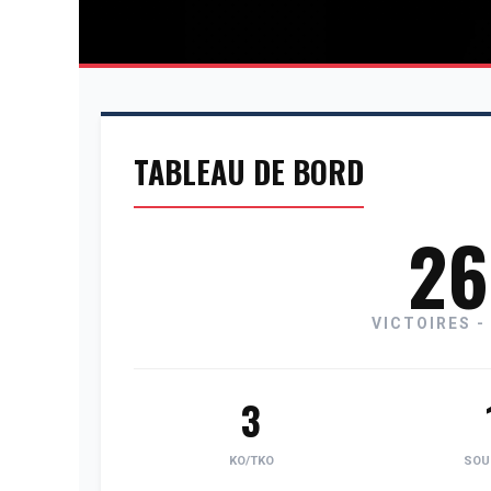
TABLEAU DE BORD
26
VICTOIRES -
3
KO/TKO
SOU