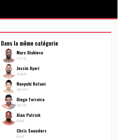
Dans la même catégorie
Marc Diakiese
17-7-0
Jessin Ayari
16-6-0
Naoyuki Kotani
33-15-7
Diego Ferreira
19-7-0
Alan Patrick
0-0-0
Chris Saunders
0-5-0