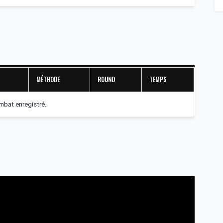
MÉTHODE
ROUND
TEMPS
bat enregistré.