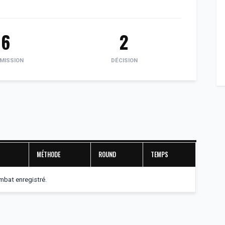
6
2
MISSION
DÉCISION
MÉTHODE
ROUND
TEMPS
bat enregistré.