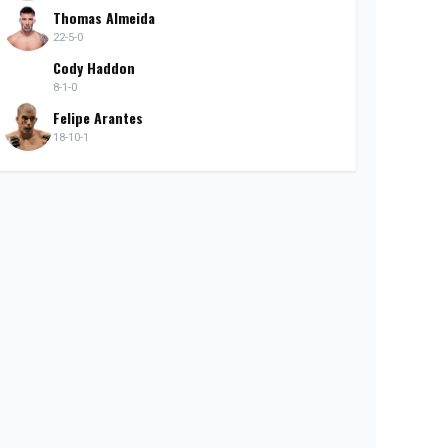
Thomas Almeida
22-5-0
Cody Haddon
8-1-0
Felipe Arantes
18-10-1