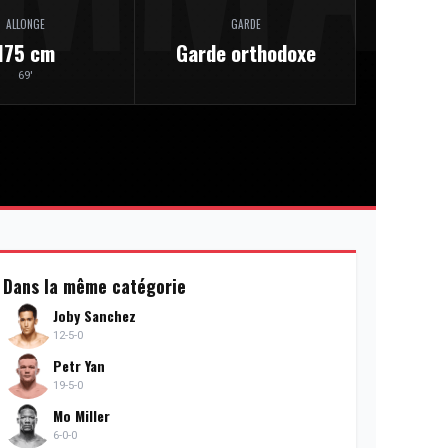
ALLONGE
GARDE
175 cm
Garde orthodoxe
69'
Dans la même catégorie
Joby Sanchez
12-5-0
Petr Yan
19-5-0
Mo Miller
6-0-0