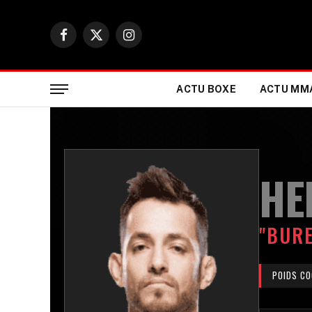
Facebook
X
Instagram
(Twitter)
ACTU BOXE
ACTU MM
HE
"BURE
POIDS CO