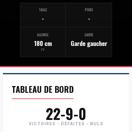
TAILLE
POIDS
-
-
ALLONGE
GARDE
180 cm
Garde gaucher
71'
TABLEAU DE BORD
22-9-0
VICTOIRES - DÉFAITES - NULS