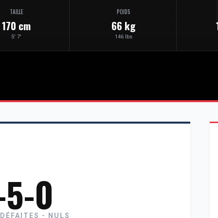
TAILLE
POIDS
170 cm
66 kg
5' 7'
146 lbs
-5-0
 DÉFAITES - NULS