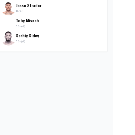
Jesse Strader
0-0-0
Toby Misech
11-7-0
Serhiy Sidey
11-2-0