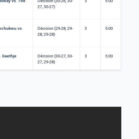
lloway vs. The
Décision (30-26, 30-
3
5:00
27, 30-27)
zechukwu vs.
Décision (29-28, 29-
3
5:00
28, 29-28)
. Gaethje
Décision (30-27, 30-
3
5:00
27, 29-28)