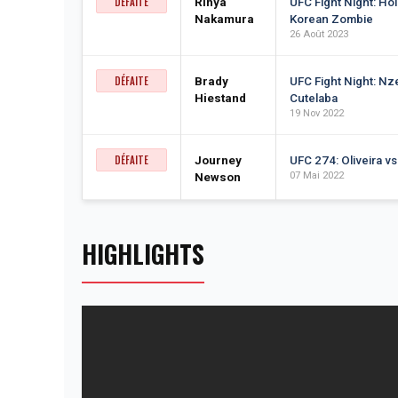
DÉFAITE
Rinya
UFC Fight Night: Ho
Nakamura
Korean Zombie
26 Août 2023
DÉFAITE
Brady
UFC Fight Night: N
Hiestand
Cutelaba
19 Nov 2022
DÉFAITE
Journey
UFC 274: Oliveira vs
07 Mai 2022
Newson
HIGHLIGHTS