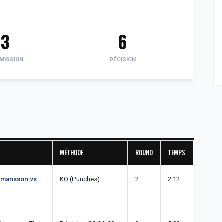
3
6
MISSION
DÉCISION
MÉTHODE
ROUND
TEMPS
ermansson vs.
KO (Punches)
2
2:12