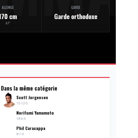
ALLONGE
GARDE
170 cm
Garde orthodoxe
67'
Dans la même catégorie
Scott Jorgensen
15-12-0
Norifumi Yamamoto
18-6-0
Phil Caracappa
8-1-0