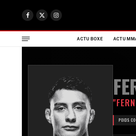
Facebook
X
Instagram
(Twitter)
ACTU BOXE
ACTU MM
FE
"FERN
POIDS CO