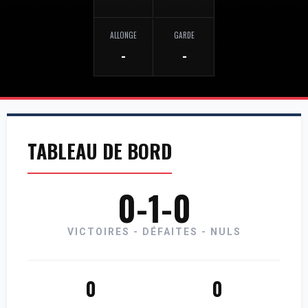
ALLONGE
GARDE
-
-
TABLEAU DE BORD
0-1-0
VICTOIRES - DÉFAITES - NULS
0
0