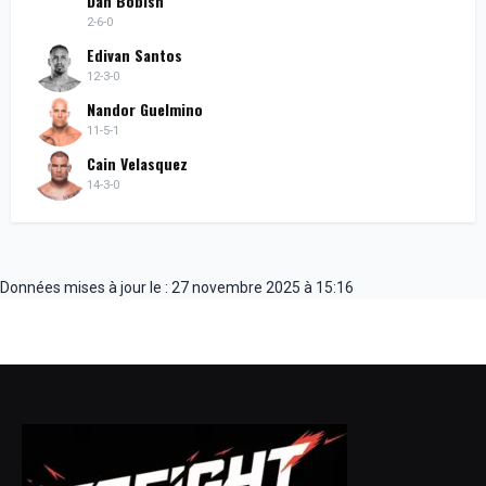
Dan Bobish
2-6-0
Edivan Santos
12-3-0
Nandor Guelmino
11-5-1
Cain Velasquez
14-3-0
Données mises à jour le : 27 novembre 2025 à 15:16