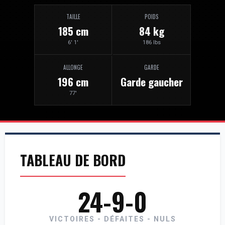
TAILLE
POIDS
185 cm
84 kg
6' 1'
186 lbs
ALLONGE
GARDE
196 cm
Garde gaucher
77'
TABLEAU DE BORD
24-9-0
VICTOIRES - DÉFAITES - NULS