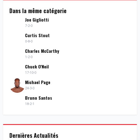
Dans la même catégorie
Joe Gigliotti
7-2-0
Curtis Stout
0-8-0
Charles McCarthy
1-2-0
Chuck O'Neil
17-10-0
Michael Page
24-3-0
Bruno Santos
18-2-1
Dernières Actualités