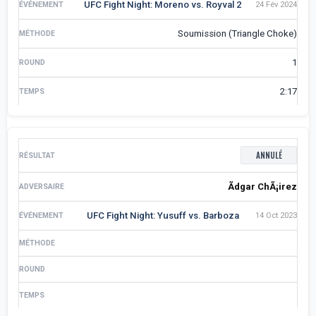
UFC Fight Night: Moreno vs. Royval 2
24 Fév 2024
Soumission (Triangle Choke)
1
2:17
ANNULÉ
Ãdgar ChÃ¡irez
UFC Fight Night: Yusuff vs. Barboza
14 Oct 2023