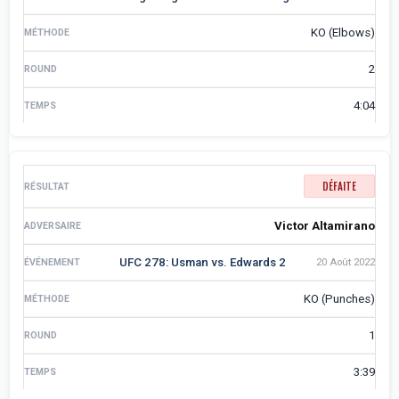
KO (Elbows)
2
4:04
DÉFAITE
Victor Altamirano
UFC 278: Usman vs. Edwards 2
20 Août 2022
KO (Punches)
1
3:39