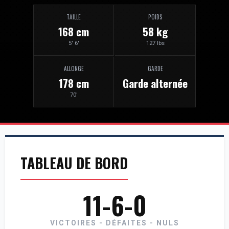
TAILLE
POIDS
168 cm
58 kg
5' 6'
127 lbs
ALLONGE
GARDE
178 cm
Garde alternée
70'
TABLEAU DE BORD
11-6-0
VICTOIRES - DÉFAITES - NULS