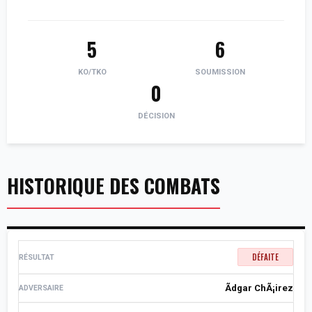
5
6
KO/TKO
SOUMISSION
0
DÉCISION
HISTORIQUE DES COMBATS
DÉFAITE
Ãdgar ChÃ¡irez