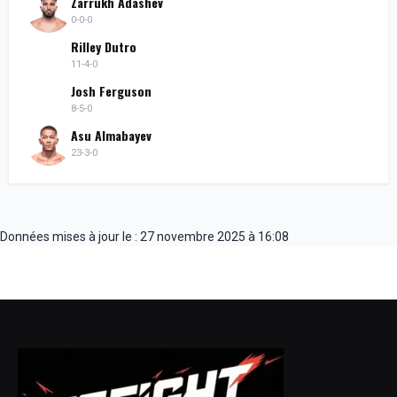
Zarrukh Adashev
0-0-0
Rilley Dutro
11-4-0
Josh Ferguson
8-5-0
Asu Almabayev
23-3-0
Données mises à jour le : 27 novembre 2025 à 16:08