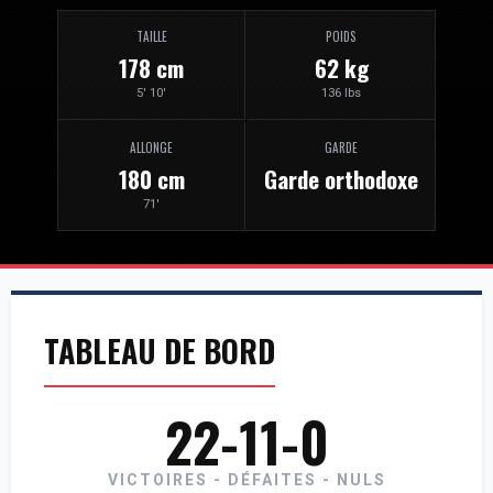
TAILLE
POIDS
178 cm
62 kg
5' 10'
136 lbs
ALLONGE
GARDE
180 cm
Garde orthodoxe
71'
TABLEAU DE BORD
22-11-0
VICTOIRES - DÉFAITES - NULS