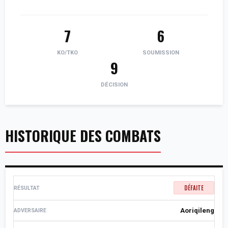
7
6
KO/TKO
SOUMISSION
9
DÉCISION
HISTORIQUE DES COMBATS
DÉFAITE
Aoriqileng