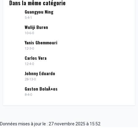
Dans la même catégorie
Guangyou Ning
5-4-1
Wuliji Buren
10-6-0
Yanis Ghemmouri
12-3-0
Carlos Vera
12-4-0
Johnny Eduardo
28-13-0
Gaston BolaÃ±os
8-4-0
Données mises à jour le : 27 novembre 2025 à 15:52