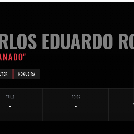
RLOS EDUARDO R
ANADO"
LTER
NOGUEIRA
TAILLE
POIDS
-
-