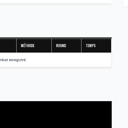
MÉTHODE
ROUND
TEMPS
bat enregistré.