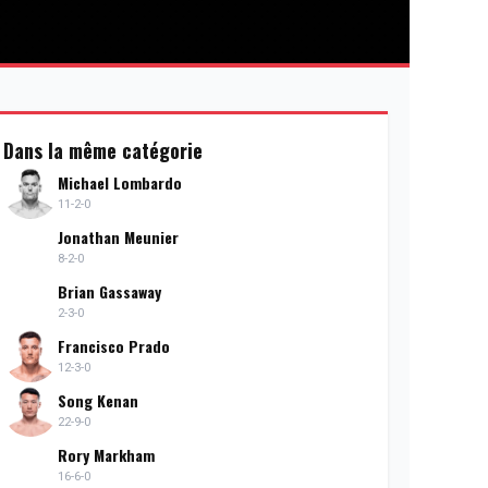
Dans la même catégorie
Michael Lombardo
11-2-0
Jonathan Meunier
8-2-0
Brian Gassaway
2-3-0
Francisco Prado
12-3-0
Song Kenan
22-9-0
Rory Markham
16-6-0