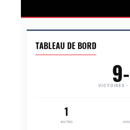
TABLEAU DE BORD
9
VICTOIRES -
1
KO/TKO
SOU