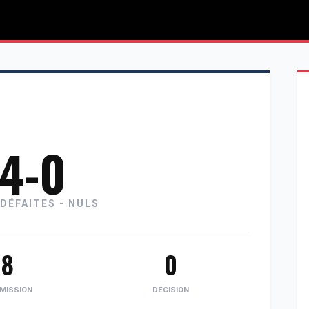
-4-0
 DÉFAITES - NULS
8
0
MISSION
DÉCISION