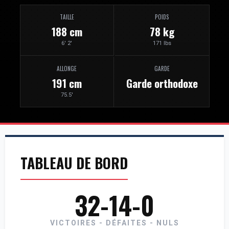
TAILLE
POIDS
188 cm
78 kg
6' 2'
171 lbs
ALLONGE
GARDE
191 cm
Garde orthodoxe
75.5'
TABLEAU DE BORD
32-14-0
VICTOIRES - DÉFAITES - NULS