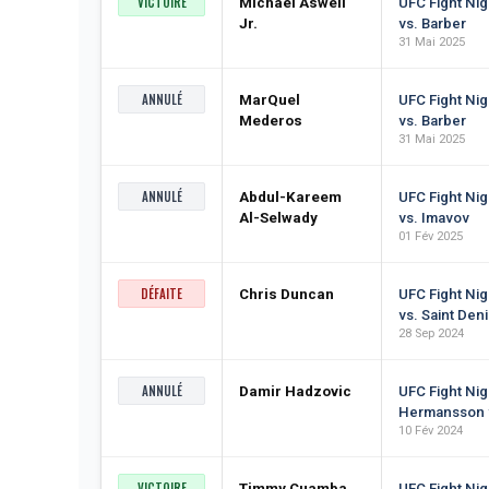
VICTOIRE
Michael Aswell
UFC Fight Nig
Jr.
vs. Barber
31 Mai 2025
ANNULÉ
MarQuel
UFC Fight Nig
Mederos
vs. Barber
31 Mai 2025
ANNULÉ
Abdul-Kareem
UFC Fight Ni
Al-Selwady
vs. Imavov
01 Fév 2025
DÉFAITE
Chris Duncan
UFC Fight Ni
vs. Saint Den
28 Sep 2024
ANNULÉ
Damir Hadzovic
UFC Fight Nig
Hermansson v
10 Fév 2024
VICTOIRE
Timmy Cuamba
UFC Fight Nig