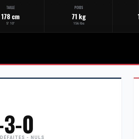
TAILLE
POIDS
178 cm
71 kg
5' 10'
156 lbs
-3-0
 DÉFAITES - NULS