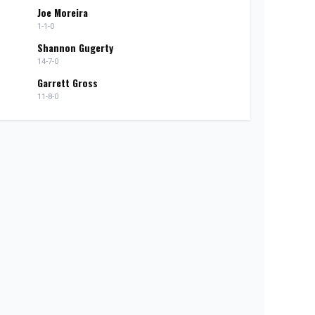
Joe Moreira
1-1-0
Shannon Gugerty
14-7-0
Garrett Gross
11-8-0