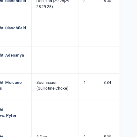
ht: Blanchfield
Décision (29-28|29-
3
5:00
28|29-28)
ht: Blanchfield
ght: Adesanya
ght: Moicano
Soumission
1
3:34
is
(Guillotine Choke)
ht:
s. Pyfer
ht:
S Dec
3
5:00