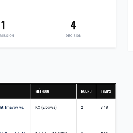
1
4
MISSION
DÉCISION
MÉTHODE
ROUND
TEMPS
ht: Imavov vs.
KO (Elbows)
2
3:18