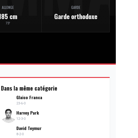
ALLONGE
GARDE
185 cm
Garde orthodoxe
73'
Dans la même catégorie
Glaico Franca
23-6-0
Harvey Park
12-3-0
David Teymur
8-2-0