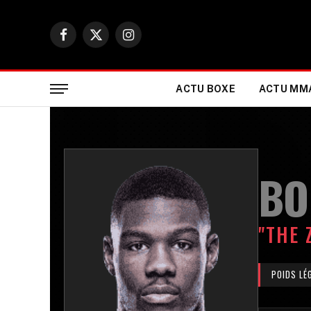
Facebook
X
Instagram
(Twitter)
ACTU BOXE
ACTU MM
BO
"THE 
POIDS LÉ