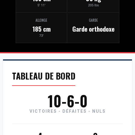
5' 11'
205 lbs
ALLONGE
GARDE
185 cm
Garde orthodoxe
73'
TABLEAU DE BORD
10-6-0
VICTOIRES - DÉFAITES - NULS