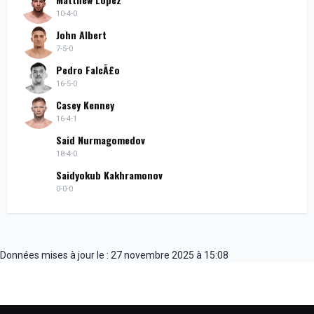
10-4-0
John Albert
7-5-0
Pedro FalcÃ£o
16-5-0
Casey Kenney
16-4-1
Said Nurmagomedov
18-4-0
Saidyokub Kakhramonov
0-0-0
Données mises à jour le : 27 novembre 2025 à 15:08