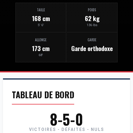
TAILLE
POIDS
168 cm
62 kg
5' 6'
136 lbs
ALLONGE
GARDE
173 cm
Garde orthodoxe
68'
TABLEAU DE BORD
8-5-0
VICTOIRES - DÉFAITES - NULS