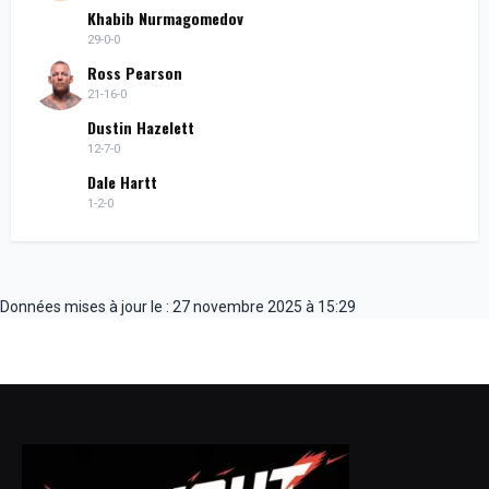
Khabib Nurmagomedov
29-0-0
Ross Pearson
21-16-0
Dustin Hazelett
12-7-0
Dale Hartt
1-2-0
Données mises à jour le : 27 novembre 2025 à 15:29