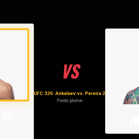
VS
UFC 320: Ankalaev vs. Pereira 2
Poids plume
LAL
J