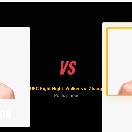
VS
UFC Fight Night: Walker vs. Zhang
Poids plume
SON