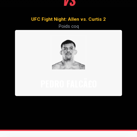
VS
UFC Fight Night: Allen vs. Curtis 2
Poids coq
PEDRO FALCÃ£O