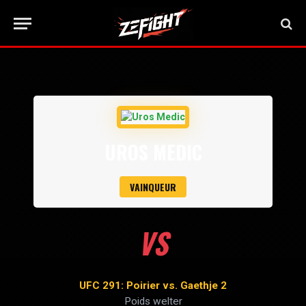
UROS MEDIC
VAINQUEUR
VS
UFC 291: Poirier vs. Gaethje 2
Poids welter