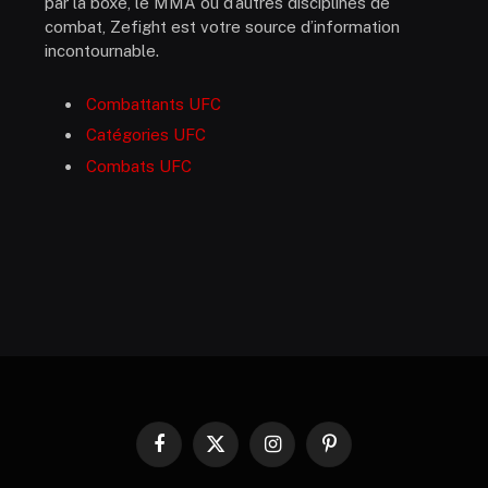
par la boxe, le MMA ou d’autres disciplines de
combat, Zefight est votre source d’information
incontournable.
Combattants UFC
Catégories UFC
Combats UFC
Facebook
X
Instagram
Pinterest
(Twitter)