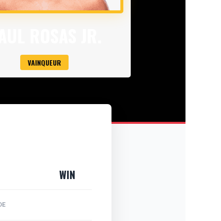
AUL ROSAS JR.
VAINQUEUR
WIN
DE