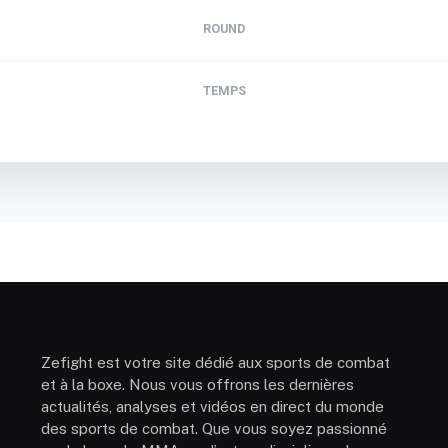
ROUND
TEMPS
Zefight est votre site dédié aux sports de combat
et à la boxe. Nous vous offrons les dernières
actualités, analyses et vidéos en direct du monde
des sports de combat. Que vous soyez passionné