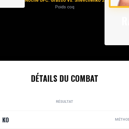
Noche UFC: Grasso vs. Shevchenko 2
Poids coq
R
DÉTAILS DU COMBAT
RÉSULTAT
KO
MÉTHO