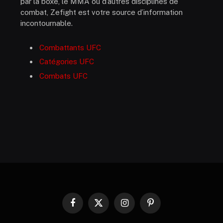
par la boxe, le MMA ou d’autres disciplines de
combat, Zefight est votre source d’information
incontournable.
Combattants UFC
Catégories UFC
Combats UFC
Facebook
X
Instagram
Pinterest
(Twitter)