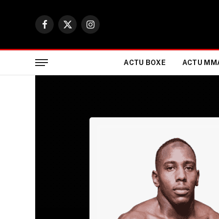
Facebook
X
Instagram
(Twitter)
ACTU BOXE
ACTU MM