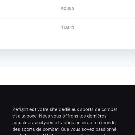
ROUND
TEMPS
Zefight est votre site dédié aux sports de combat
et à la boxe. Nous vous offrons les dernières
actualités, analyses et vidéos en direct du monde
des sports de combat. Que vous soyez passionné