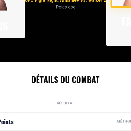
UFC Fight Night: Ankalaev vs. Walker 2
Poids coq
F
US
DÉTAILS DU COMBAT
RÉSULTAT
Points
MÉTHO