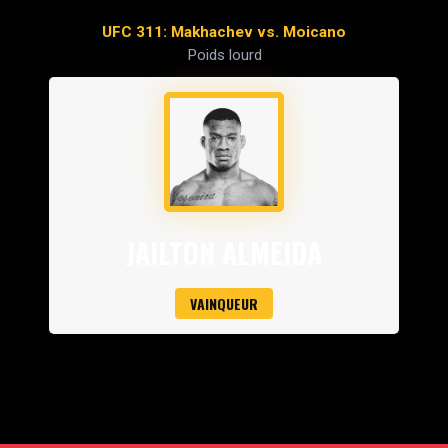
UFC 311: Makhachev vs. Moicano
Poids lourd
JAILTON ALMEIDA
VAINQUEUR