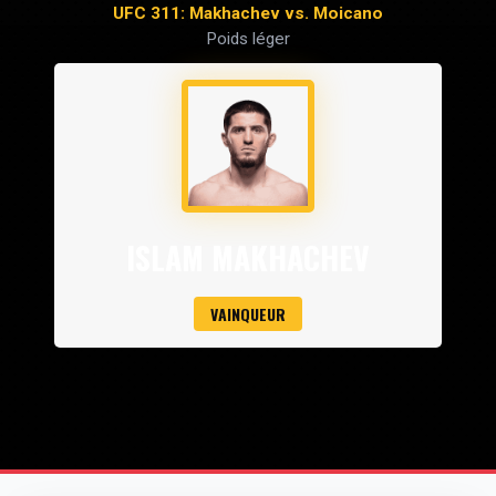
UFC 311: Makhachev vs. Moicano
Poids léger
ISLAM MAKHACHEV
VAINQUEUR