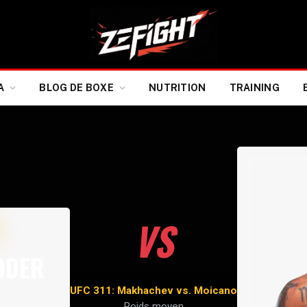
A
BLOG DE BOXE
NUTRITION
TRAINING
VS
IDDER
UFC 311: Makhachev vs. Moicano
Poids moyen