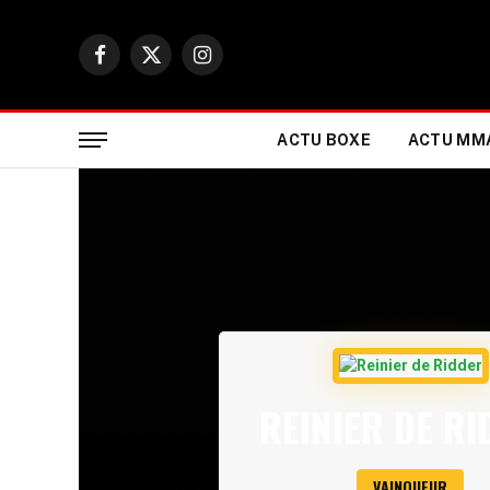
Facebook
X
Instagram
(Twitter)
ACTU BOXE
ACTU MM
REINIER DE R
VAINQUEUR