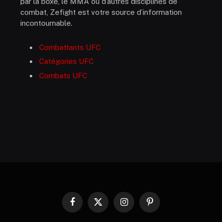
par la boxe, le MMA ou d’autres disciplines de
combat, Zefight est votre source d’information
incontournable.
Combattants UFC
Catégories UFC
Combats UFC
Facebook
X
Instagram
Pinterest
(Twitter)