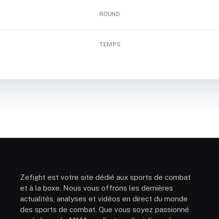
ROUND
TEMPS
Zefight est votre site dédié aux sports de combat
et à la boxe. Nous vous offrons les dernières
actualités, analyses et vidéos en direct du monde
des sports de combat. Que vous soyez passionné