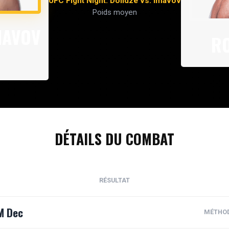
UFC Fight Night: Dolidze vs. Imavov
Poids moyen
MAVOV
R
DÉTAILS DU COMBAT
RÉSULTAT
M Dec
MÉTHO