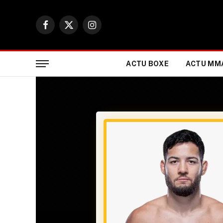
Facebook
X
Instagram
(Twitter)
ACTU BOXE
ACTU MM