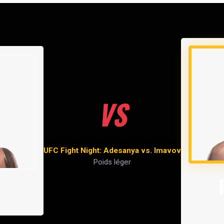
VS
UFC Fight Night: Adesanya vs. Imavov
Poids léger