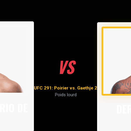
VS
UFC 291: Poirier vs. Gaethje 2
Poids lourd
RIO DE
DE