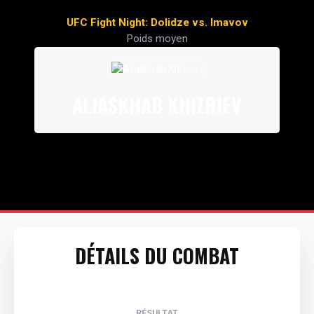
UFC Fight Night: Dolidze vs. Imavov
Poids moyen
ALIASKHAB KHIZRIEV
DÉTAILS DU COMBAT
-
-
RÉSULTAT