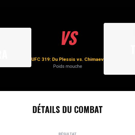
VS
RA
UFC 319: Du Plessis vs. Chimaev
Poids mouche
DÉTAILS DU COMBAT
RÉSULTAT